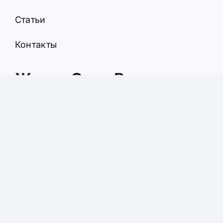
Статьи
Контакты
Живая Сила Винограда:
основа – сырье
растительного
происхождения
Секрет Лимана: основа
– сырье