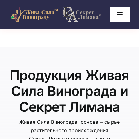
Skip
to
Toggl
content
Naviga
Главная
О нас
Продукция Живая
Категории
Сила Винограда и
Статьи
Секрет Лимана
Контакты
Живая Сила Винограда: основа – сырье
растительного происхождения
Секрет Лимана: основа – сырье