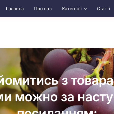
Головна
Про нас
Категорії
Статті
йомитись з товара
ми можно за наст
посиланням: