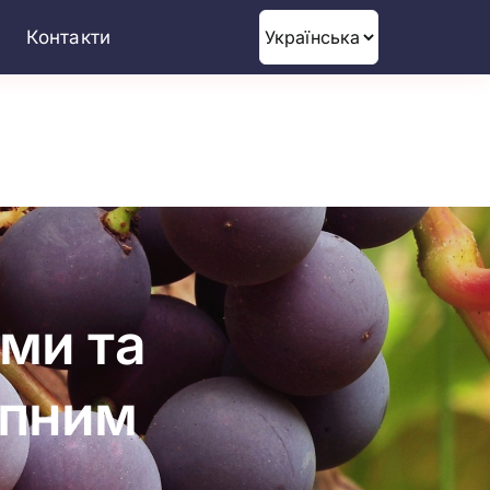
Вибрати
Контакти
мову
ми та
упним