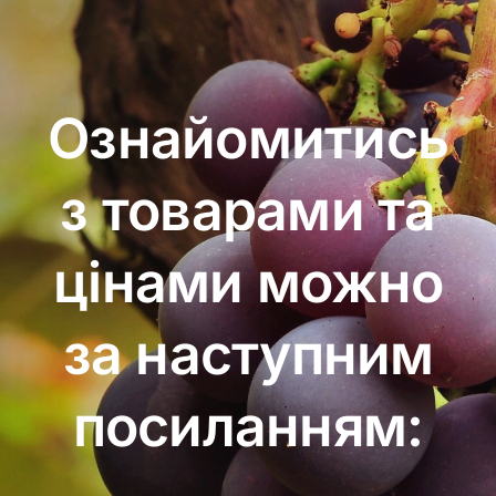
Ознайомитись
з товарами та
цінами можно
за наступним
посиланням: