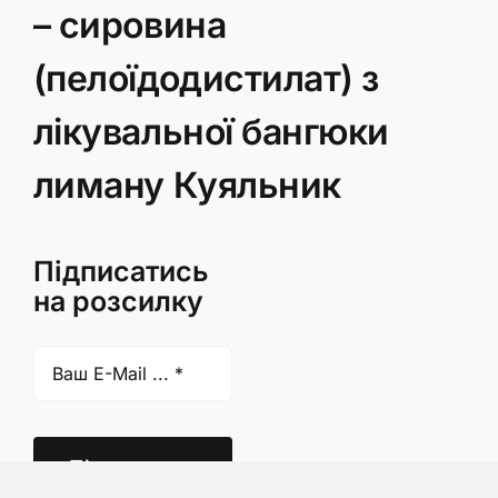
– сировина
(пелоїдодистилат) з
лікувальної бангюки
лиману Куяльник
Підписатись
на розсилку
Підписатись